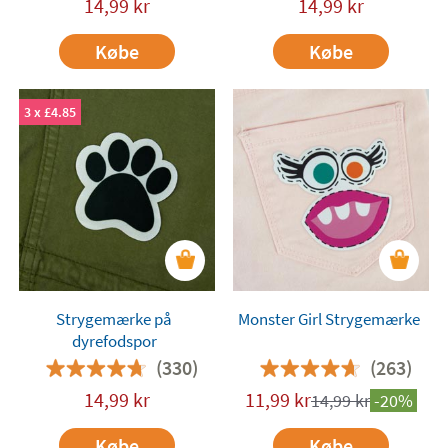
14,99
kr
14,99
kr
Købe
Købe
3 x £4.85
Strygemærke på
Monster Girl Strygemærke
dyrefodspor
(330)
(263)
14,99
kr
11,99
kr
14,99
kr
-20%
Købe
Købe