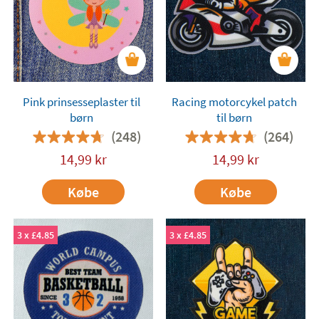
Pink prinsesseplaster til
Racing motorcykel patch
børn
til børn
(248)
(264)
14,99
kr
14,99
kr
Købe
Købe
3 x £4.85
3 x £4.85