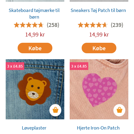
Skateboard tøjmærke til
Sneakers Tøj Patch til børn
børn
(258)
(239)
14,99
kr
14,99
kr
Købe
Købe
3 x £4.85
3 x £4.85
Løveplaster
Hjerte Iron-On Patch