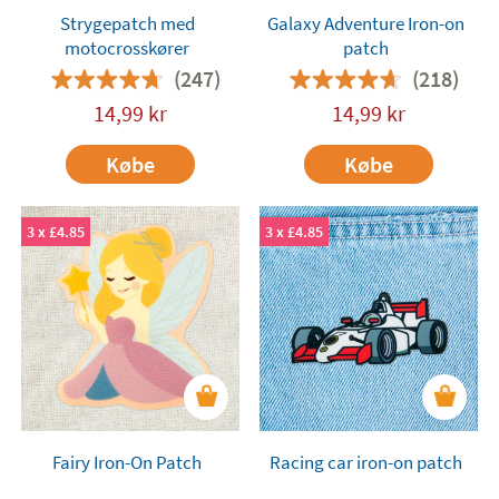
Strygepatch med
Galaxy Adventure Iron-on
motocrosskører
patch
(247)
(218)
14,99
kr
14,99
kr
Købe
Købe
3 x £4.85
3 x £4.85
Fairy Iron-On Patch
Racing car iron-on patch