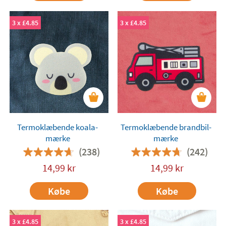
3 x £4.85
3 x £4.85
Termoklæbende koala-
Termoklæbende brandbil-
mærke
mærke
(238)
(242)
14,99
kr
14,99
kr
Købe
Købe
3 x £4.85
3 x £4.85