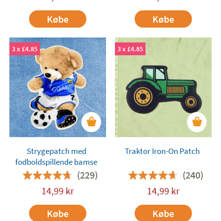
Købe
Købe
3 x £4.85
3 x £4.85
Strygepatch med
Traktor Iron-On Patch
fodboldspillende bamse
(229)
(240)
14,99
kr
14,99
kr
Købe
Købe