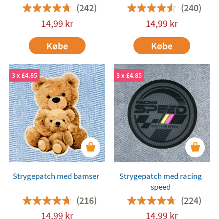
(242)
(240)
14,99
kr
14,99
kr
Købe
Købe
3 x £4.85
3 x £4.85
Strygepatch med bamser
Strygepatch med racing
speed
(216)
(224)
14,99
kr
14,99
kr