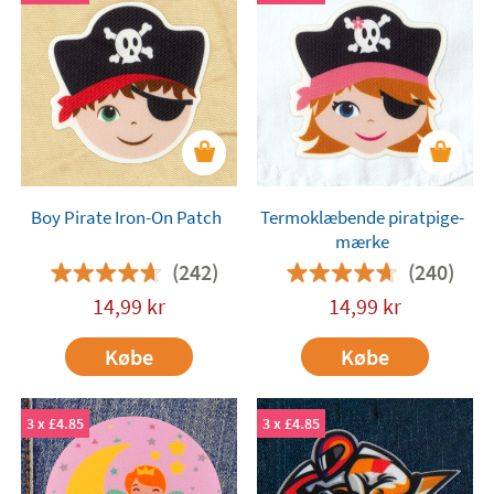
Boy Pirate Iron-On Patch
Termoklæbende piratpige-
mærke
(242)
(240)
14,99
kr
14,99
kr
Købe
Købe
3 x £4.85
3 x £4.85