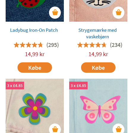
Ladybug Iron-On Patch
Strygemærke med
vaskebjørn
(295)
(234)
14,99
kr
14,99
kr
Købe
Købe
3 x £4.85
3 x £4.85