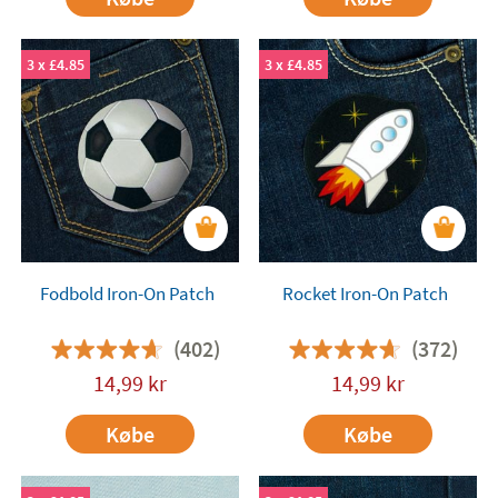
3 x £4.85
3 x £4.85
Fodbold Iron-On Patch
Rocket Iron-On Patch
(402)
(372)
14,99
kr
14,99
kr
Købe
Købe