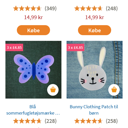
(349)
(248)
14,99
kr
14,99
kr
Købe
Købe
3 x £4.85
3 x £4.85
Blå
Bunny Clothing Patch til
sommerfugletøjsmærke til
børn
børn
(228)
(258)