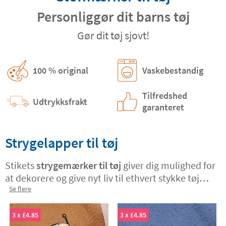
Personliggør dit barns tøj
Gør dit tøj sjovt!
100 % original
Vaskebestandig
Tilfredshed
Udtrykksfrakt
garanteret
Strygelapper til tøj
Stikets
strygemærker til tøj
giver dig mulighed for
at dekorere og give nyt liv til ethvert stykke tøj
eller tilbehør. Disse
Se flere
strygemærker kan stryges på
bukser, jakker, tasker eller andre
beklædningsdele
. Udover at give tøjet et
3 x £4.85
3 x £4.85