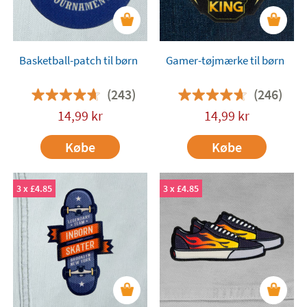
Basketball-patch til børn
Gamer-tøjmærke til børn
(243)
(246)
14,99
kr
14,99
kr
Købe
Købe
3 x £4.85
3 x £4.85