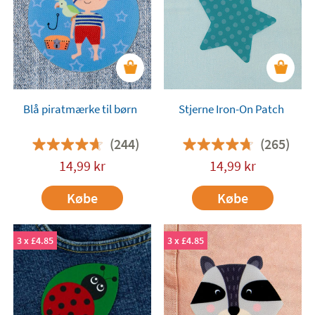
Blå piratmærke til børn
Stjerne Iron-On Patch
(244)
(265)
14,99
kr
14,99
kr
Købe
Købe
3 x £4.85
3 x £4.85