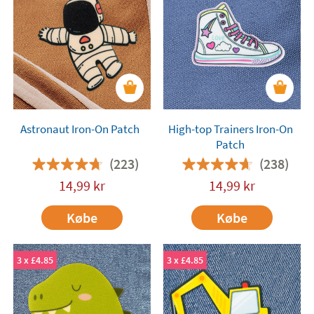
personligt præg med 100% eksklusive Stikets-
designs, er de også en sjov måde at dække eller
reparere huller i børnetøj på.
Astronaut Iron-On Patch
High-top Trainers Iron-On
Patch
(223)
(238)
14,99
kr
14,99
kr
Købe
Købe
3 x £4.85
3 x £4.85