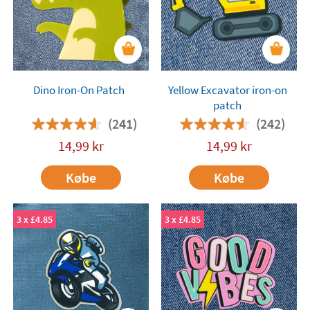
Dino Iron-On Patch
Yellow Excavator iron-on
patch
(241)
(242)
14,99
kr
14,99
kr
Købe
Købe
3 x £4.85
3 x £4.85