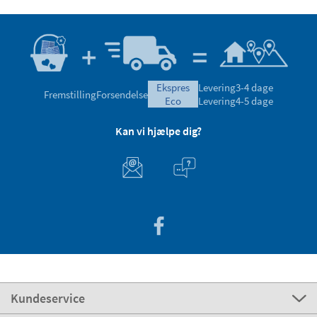
ekspres
Levering
3-4 dage
Fremstilling
Forsendelse
eco
Levering
4-5 dage
Kan vi hjælpe dig?
Kundeservice