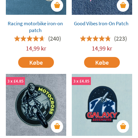
Racing motorbike iron-on
Good Vibes Iron-On Patch
patch
(240)
(223)
14,99
kr
14,99
kr
Købe
Købe
3 x £4.85
3 x £4.85