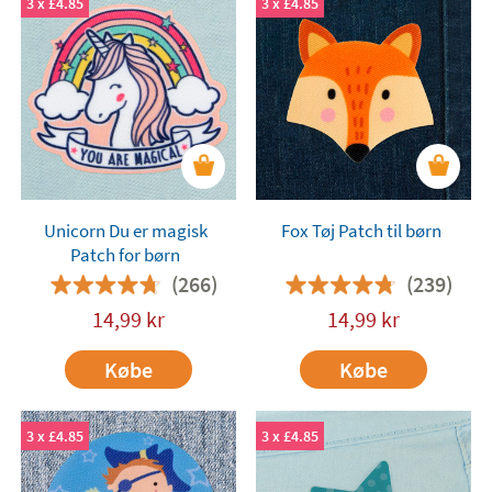
3 x £4.85
3 x £4.85
Unicorn Du er magisk
Fox Tøj Patch til børn
Patch for børn
(266)
(239)
14,99
kr
14,99
kr
Købe
Købe
3 x £4.85
3 x £4.85