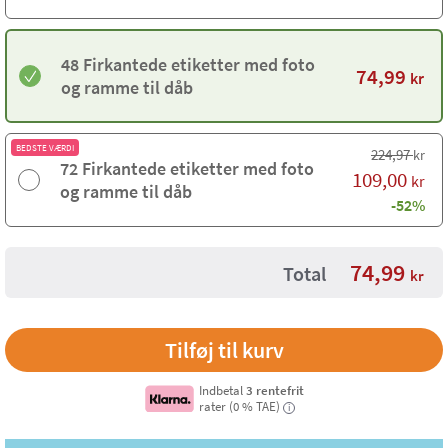
48 Firkantede etiketter med foto
74,99
kr
og ramme til dåb
BEDSTE VÆRDI
224,97
kr
72 Firkantede etiketter med foto
109,00
kr
og ramme til dåb
-52%
74,99
Total
kr
Indbetal
3 rentefrit
rater (0 % TAE)
i