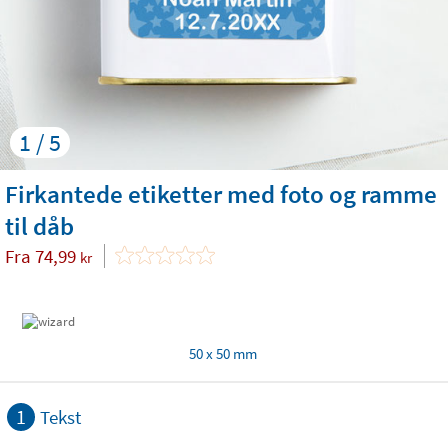
1 / 5
Firkantede etiketter med foto og ramme
til dåb
Fra
74,99
kr
50 x 50 mm
1
Tekst