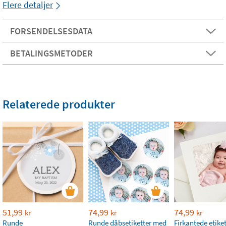
Flere detaljer
FORSENDELSESDATA
BETALINGSMETODER
Relaterede produkter
51,99
74,99
74,99
kr
kr
kr
Runde
Runde dåbsetiketter med
Firkantede etike