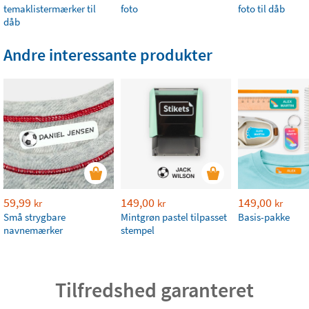
temaklistermærker til
foto
foto til dåb
dåb
Andre interessante produkter
59,99
149,00
149,00
kr
kr
kr
Små strygbare
Mintgrøn pastel tilpasset
Basis-pakke
navnemærker
stempel
Tilfredshed garanteret