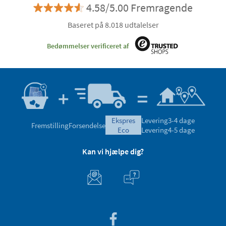
4.58/5.00 Fremragende
Baseret på 8.018 udtalelser
Bedømmelser verificeret af
ekspres
Levering
3-4 dage
Fremstilling
Forsendelse
eco
Levering
4-5 dage
Kan vi hjælpe dig?