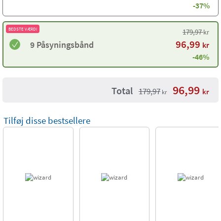
-37%
BEDSTE VÆRDI
179,97
kr
96,99
9 Påsyningsbånd
kr
-46%
96,99
Total
179,97
kr
kr
Tilføj disse bestsellere