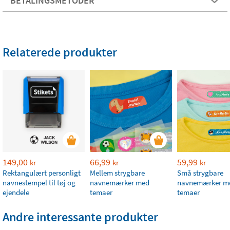
BETALINGSMETODER
Relaterede produkter
149,00
66,99
59,99
kr
kr
kr
Rektangulært personligt
Mellem strygbare
Små strygbare
navnestempel til tøj og
navnemærker med
navnemærker m
ejendele
temaer
temaer
Andre interessante produkter