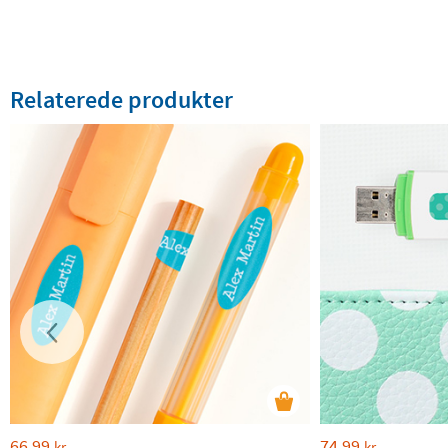
Relaterede produkter
66,99
74,99
kr
kr