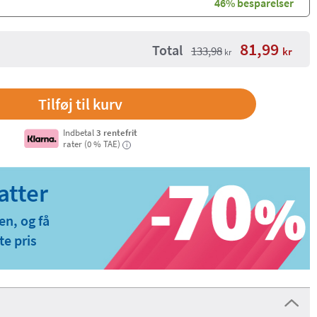
46% besparelser
81,99
Total
133,98
kr
kr
Indbetal
3 rentefrit
rater (0 % TAE)
i
en, og få
te pris