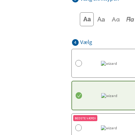
Vælg
4
BEDSTE VÆRDI