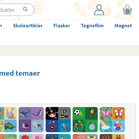
0
n
Skoleartikler
Flasker
Tegnefilm
Magnet
med temaer