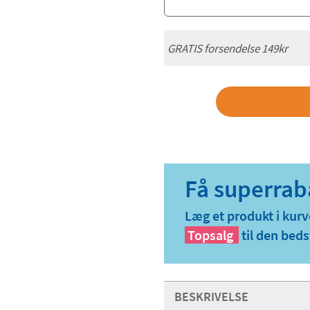
GRATIS forsendelse 149kr
Læg et produkt i kurv
Topsalg
til den beds
BESKRIVELSE