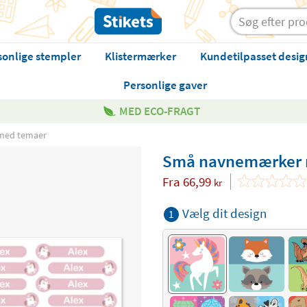
sonlige stempler
Klistermærker
Kundetilpasset desig
Personlige gaver
MED ECO-FRAGT
med temaer
Små navnemærker 
Fra
66,99
kr
Vælg dit design
1