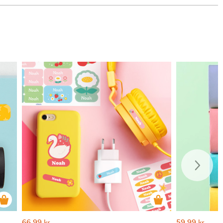
66,99
59,99
kr
kr