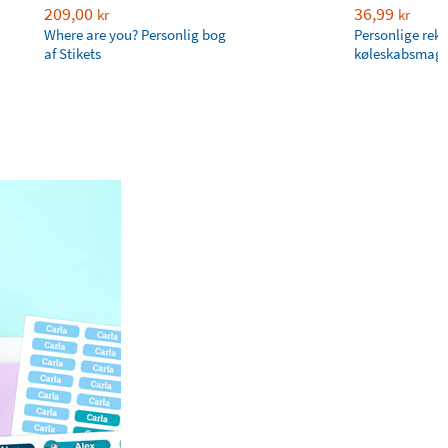
209,00
36,99
kr
kr
Where are you? Personlig bog
Personlige rek
af Stikets
køleskabsmagn