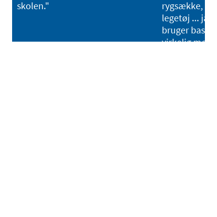
skolen."
rygsække, dr
legetøj ... ja, 
bruger basisp
virkelig mege
@mi.tribu.en.casa
@ianerko
Ofte stillede spørgsmål
+
Hvilke filformater kan jeg uploade?
+
Hvornår modtager jeg min ordre?