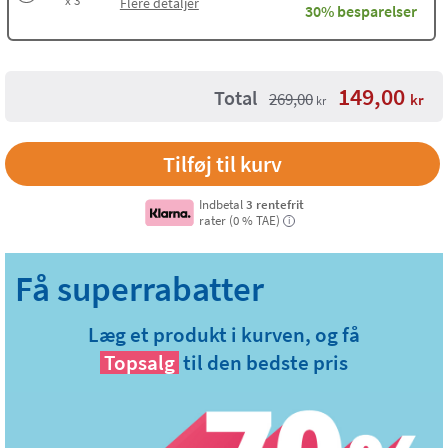
Flere detaljer
30% besparelser
149,00
Total
269,00
kr
kr
Tilføj til kurv
Indbetal
3 rentefrit
rater (0 % TAE)
i
Læg et produkt i kurven, og få
Topsalg
til den bedste pris