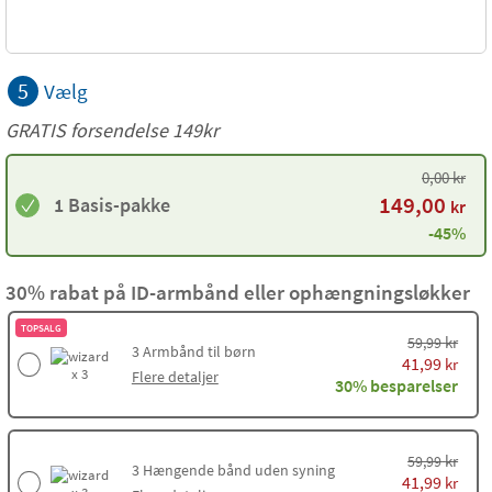
5
Vælg
GRATIS forsendelse 149kr
0,00
kr
149,00
1 Basis-pakke
kr
-45%
30% rabat på ID-armbånd eller ophængningsløkker
TOPSALG
kr
59,99
3
Armbånd til børn
41,99
kr
x 3
Flere detaljer
30% besparelser
kr
59,99
3
Hængende bånd uden syning
41,99
kr
x 3