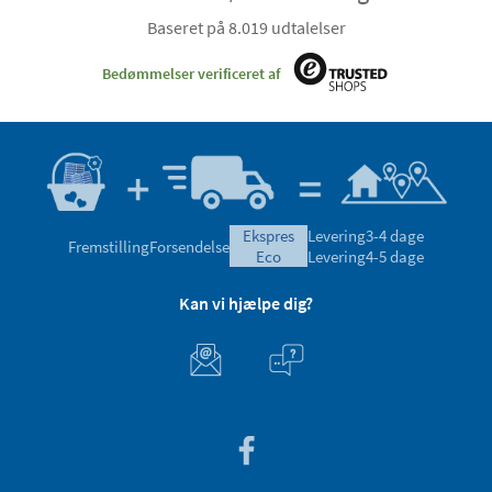
Baseret på 8.019 udtalelser
Bedømmelser verificeret af
ekspres
Levering
3-4 dage
Fremstilling
Forsendelse
eco
Levering
4-5 dage
Kan vi hjælpe dig?