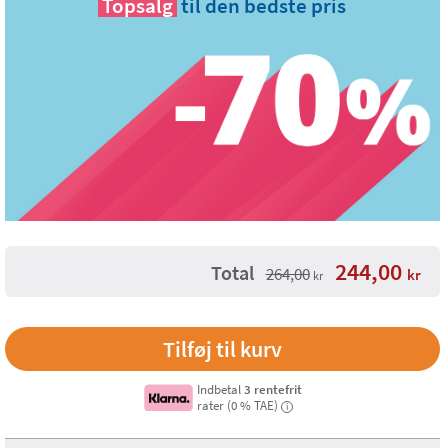
Topsalg
til den bedste pris
244,00
Total
264,00
kr
kr
Indbetal
3 rentefrit
rater (0 % TAE)
i