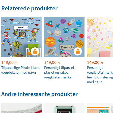
Relaterede produkter
149,00
149,00
149,00
kr
kr
kr
Tilpasselige Pirate Island
Personligt tilpasset
Personligt
vægdekaler med navn
planet og raket
vægklistermærk
vægklistermærker
feer, blomster og
med navn
Andre interessante produkter