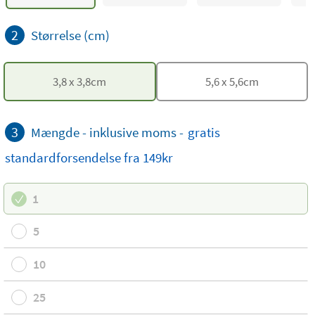
2
Størrelse (cm)
3,8
x
3,8
cm
5,6
x
5,6
cm
3
Mængde - inklusive moms -
gratis
standardforsendelse
fra 149kr
1
5
10
25