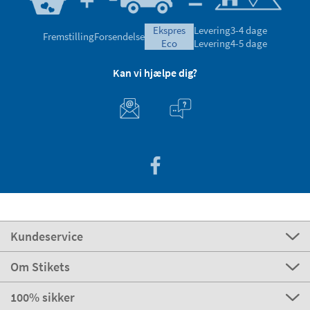
ekspres
Levering
3-4 dage
Fremstilling
Forsendelse
eco
Levering
4-5 dage
Kan vi hjælpe dig?
Kundeservice
Om Stikets
100% sikker