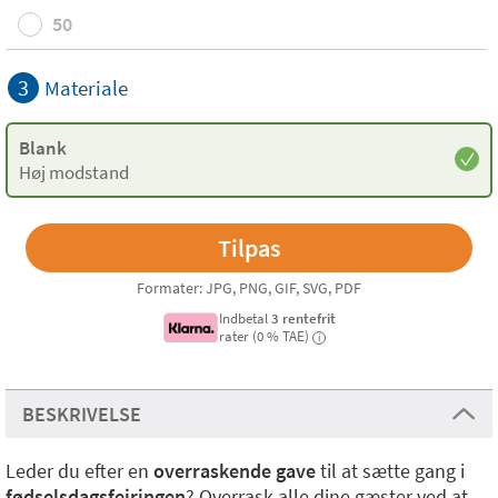
50
3
Materiale
Blank
Høj modstand
Formater: JPG, PNG, GIF, SVG, PDF
Indbetal
3 rentefrit
rater (0 % TAE)
i
BESKRIVELSE
Leder du efter en
overraskende gave
til at sætte gang i
fødselsdagsfejringen
? Overrask alle dine gæster ved at