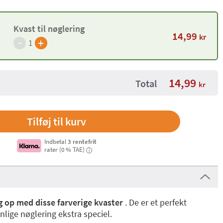
Kvast til nøglering
14,99
kr
-
+
1
14,99
Total
kr
Indbetal
3 rentefrit
rater (0 % TAE)
i
g op med disse farverige kvaster
. De er et perfekt
onlige nøglering ekstra speciel.