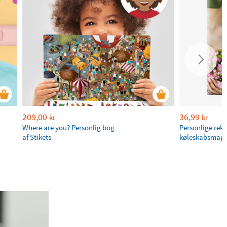
209,00
36,99
kr
kr
Where are you? Personlig bog
Personlige rek
af Stikets
køleskabsmagn