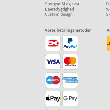
Spørgsmål og svar
P
Baeredygtighed
W
Custom design
Sk
Vores betalingsmetoder
V