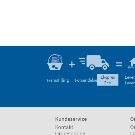
ekspres
Lever
Fremstilling
Forsendelse
eco
Lever
Kundeservice
O
Kontakt
O
Ordresporing
L