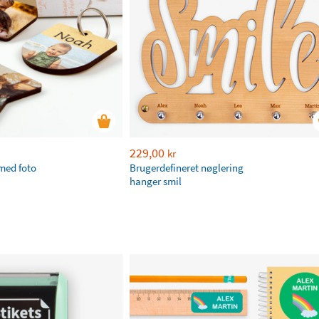
229,00
kr
med foto
Brugerdefineret nøglering
hanger smil