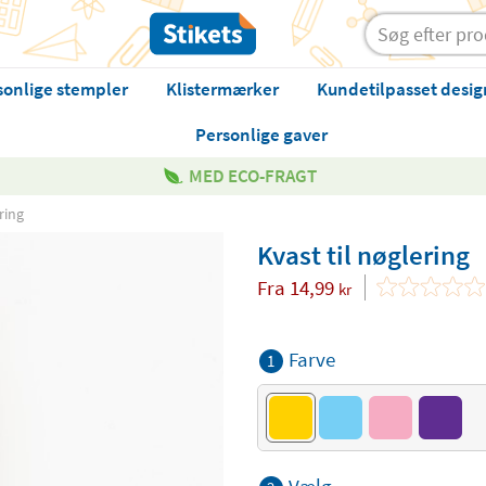
sonlige stempler
Klistermærker
Kundetilpasset desig
Personlige gaver
MED ECO-FRAGT
ring
Kvast til nøglering
Fra
14,99
kr
Farve
1