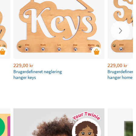
229,00
229,00
kr
kr
Brugerdefineret nøglering
Brugerdefinere
hanger keys
hanger home s