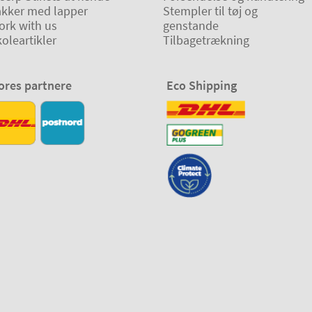
akker med lapper
Stempler til tøj og
ork with us
genstande
oleartikler
Tilbagetrækning
ores partnere
Eco Shipping