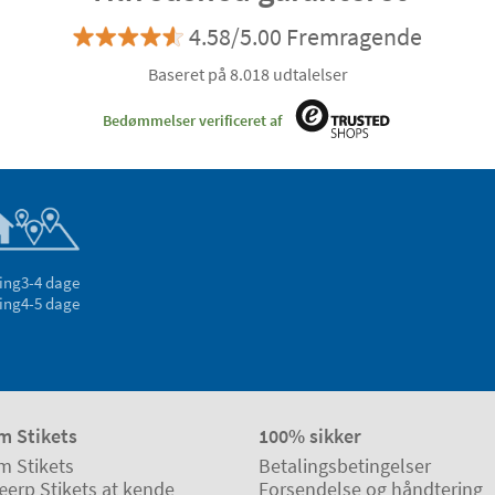
4.58/5.00 Fremragende
Baseret på 8.018 udtalelser
Bedømmelser verificeret af
ing
3-4 dage
ing
4-5 dage
m Stikets
100% sikker
m Stikets
Betalingsbetingelser
æerp Stikets at kende
Forsendelse og håndtering