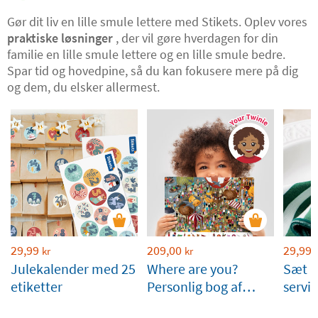
Gør dit liv en lille smule lettere med Stikets. Oplev vores
praktiske løsninger
, der vil gøre hverdagen for din
familie en lille smule lettere og en lille smule bedre.
Spar tid og hovedpine, så du kan fokusere mere på dig
og dem, du elsker allermest.
29,99
209,00
29,99
kr
kr
Julekalender med 25
Where are you?
Sæt m
etiketter
Personlig bog af
servie
Stikets