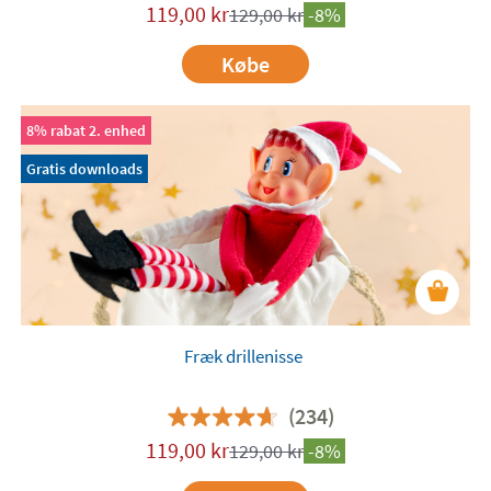
119,00
kr
129,00
kr
-8%
Købe
8% rabat 2. enhed
Gratis downloads
Fræk drillenisse
(234)
119,00
kr
129,00
kr
-8%