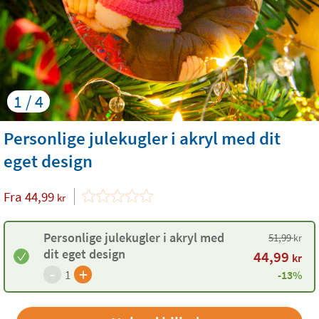
1 / 4
Personlige julekugler i akryl med dit
eget design
Fra
44,99
kr
Personlige julekugler i akryl med
51,99
kr
dit eget design
44,99
kr
-
+
1
-13%