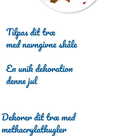
Tilpas dit træ
med navngivne skåle
En unik dekoration
denne jul
Dekorer dit træ med
methacrylatkugler