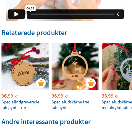
Relaterede produkter
36,99
36,99
36,99
kr
kr
kr
Specialindgraverede
Specialudskårne træ
Specialudskårne
julepynt i træ
julepynt
metakrylat julep
Andre interessante produkter