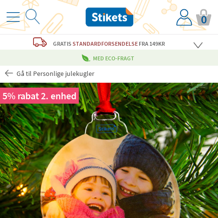
0
GRATIS
STANDARDFORSENDELSE
FRA 149KR
MED ECO-FRAGT
Gå til Personlige julekugler
5% rabat 2. enhed