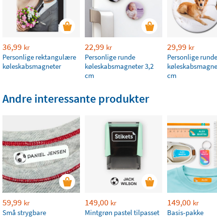
36,99
22,99
29,99
kr
kr
kr
Personlige rektangulære
Personlige runde
Personlige rund
køleskabsmagneter
køleskabsmagneter 3,2
køleskabsmagnet
cm
cm
Andre interessante produkter
59,99
149,00
149,00
kr
kr
kr
Små strygbare
Mintgrøn pastel tilpasset
Basis-pakke