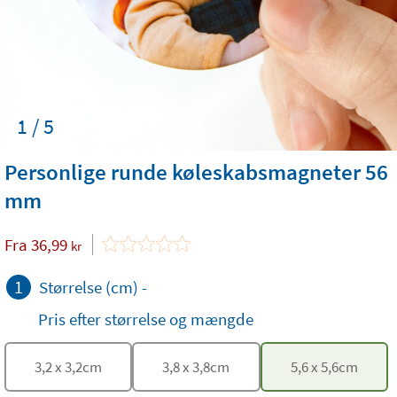
1 / 5
Personlige runde køleskabsmagneter 56
mm
Fra
36,99
kr
1
Størrelse (cm)
-
Pris efter størrelse og mængde
3,2
x
3,2
cm
3,8
x
3,8
cm
5,6
x
5,6
cm