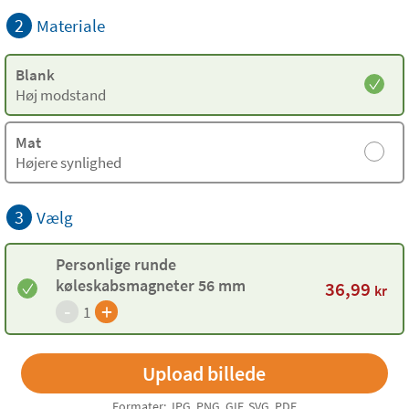
2
Materiale
Blank
Høj modstand
Mat
Højere synlighed
3
Vælg
Personlige runde
køleskabsmagneter 56 mm
36,99
kr
-
+
1
Formater: JPG, PNG, GIF, SVG, PDF