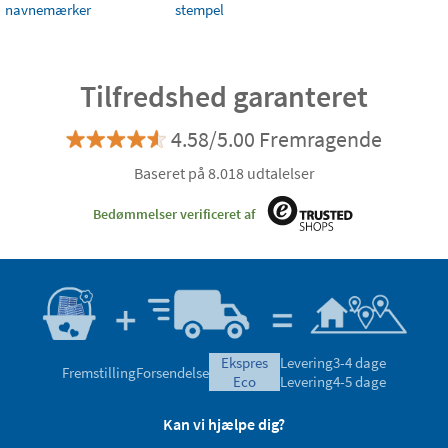
navnemærker
stempel
Tilfredshed garanteret
4.58/5.00 Fremragende
Baseret på 8.018 udtalelser
Bedømmelser verificeret af
ekspres
Levering
3-4 dage
Fremstilling
Forsendelse
eco
Levering
4-5 dage
Kan vi hjælpe dig?