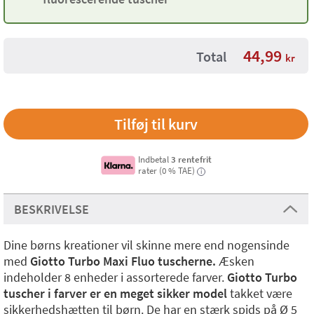
44,99
Total
kr
Indbetal
3 rentefrit
rater (0 % TAE)
i
BESKRIVELSE
Dine børns kreationer vil skinne mere end nogensinde
med
Giotto Turbo Maxi Fluo tuscherne.
Æsken
indeholder 8 enheder i assorterede farver.
Giotto Turbo
tuscher i farver er en meget sikker model
takket være
sikkerhedshætten til børn. De har en stærk spids på Ø 5