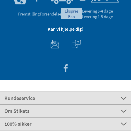
ekspres
Levering
3-4 dage
Fremstilling
Forsendelse
eco
Levering
4-5 dage
Kan vi hjælpe dig?
Kundeservice
Om Stikets
100% sikker