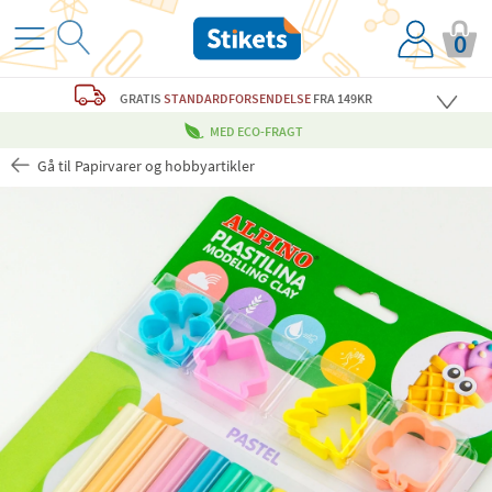
0
GRATIS
STANDARDFORSENDELSE
FRA 149KR
MED ECO-FRAGT
Gå til Papirvarer og hobbyartikler