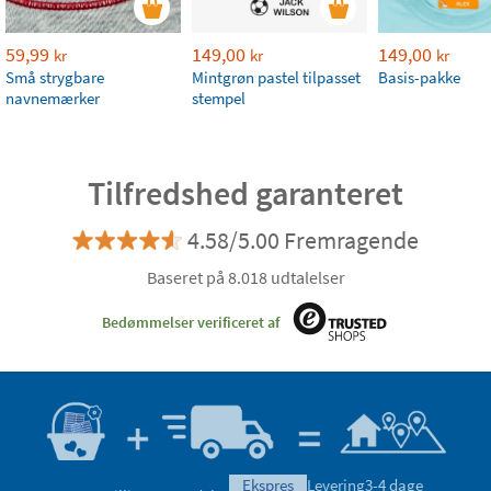
59,99
149,00
149,00
kr
kr
kr
Små strygbare
Mintgrøn pastel tilpasset
Basis-pakke
navnemærker
stempel
Tilfredshed garanteret
4.58/5.00 Fremragende
Baseret på 8.018 udtalelser
Bedømmelser verificeret af
ekspres
Levering
3-4 dage