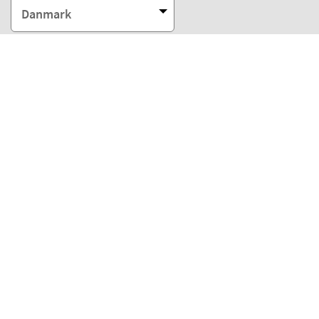
Danmark
Vores betalingsmetoder
Vores partnere
Eco Shipping