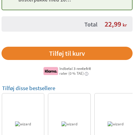
pastelfarver og forme
22,99
Total
kr
Indbetal
3 rentefrit
rater (0 % TAE)
i
Tilføj disse bestsellere