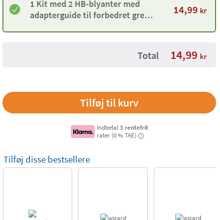
1 Kit med 2 HB-blyanter med
14,99
kr
adapterguide til forbedret greb
Maped Kidy Learn
14,99
Total
kr
Indbetal
3 rentefrit
rater (0 % TAE)
i
Tilføj disse bestsellere