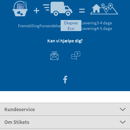
ekspres
Levering
3-4 dage
Fremstilling
Forsendelse
eco
Levering
4-5 dage
Kan vi hjælpe dig?
Kundeservice
Om Stikets