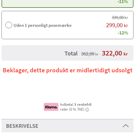
-11%
339,00
kr
299,00
Uden 1 personligt posemærke
kr
-12%
322,00
Total
362,00
kr
kr
Beklager, dette produkt er midlertidigt udsolgt
Indbetal
3 rentefrit
rater (0 % TAE)
i
BESKRIVELSE