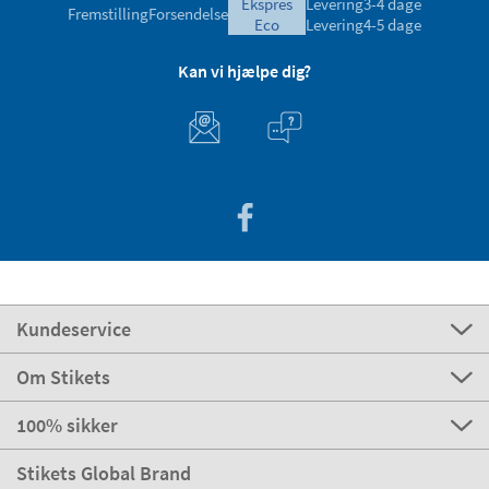
ekspres
Levering
3-4 dage
Fremstilling
Forsendelse
eco
Levering
4-5 dage
Kan vi hjælpe dig?
Kundeservice
Om Stikets
100% sikker
Stikets Global Brand