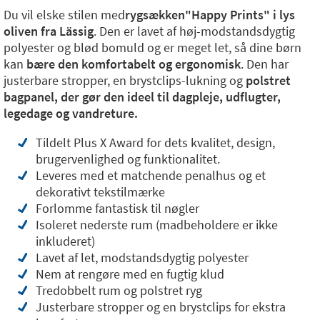
Du vil elske stilen med
rygsækken"Happy Prints" i lys
oliven fra Lässig
. Den er lavet af høj-modstandsdygtig
polyester og blød bomuld og er meget let, så dine børn
kan
bære den komfortabelt og ergonomisk
. Den har
justerbare stropper, en brystclips-lukning og
polstret
bagpanel, der gør den ideel til dagpleje, udflugter,
legedage og vandreture.
Tildelt Plus X Award for dets kvalitet, design,
brugervenlighed og funktionalitet.
Leveres med et matchende penalhus og et
dekorativt tekstilmærke
Forlomme fantastisk til nøgler
Isoleret nederste rum (madbeholdere er ikke
inkluderet)
Lavet af let, modstandsdygtig polyester
Nem at rengøre med en fugtig klud
Tredobbelt rum og polstret ryg
Justerbare stropper og en brystclips for ekstra