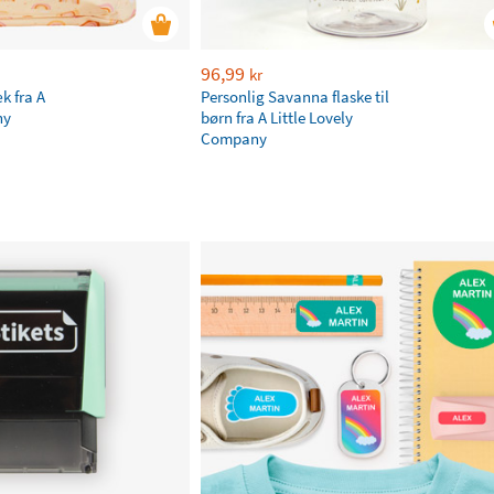
96,99
kr
k fra A
Personlig Savanna flaske til
ny
børn fra A Little Lovely
Company