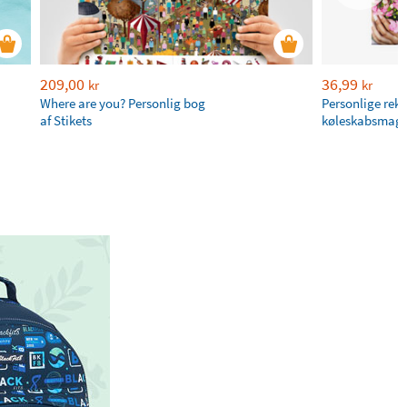
209,00
36,99
kr
kr
Where are you? Personlig bog
Personlige rek
af Stikets
køleskabsmagn