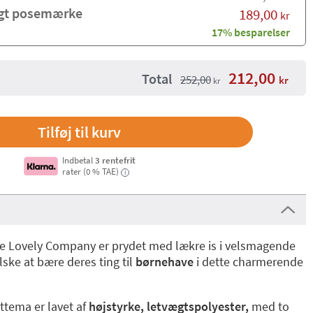
igt posemærke
189,00
kr
17% besparelser
212,00
Total
252,00
kr
kr
Indbetal
3 rentefrit
rater (0 % TAE)
i
le Lovely Company er prydet med lækre is i velsmagende
ske at bære deres ting til
børnehave
i dette charmerende
ttema er lavet af
højstyrke, letvægtspolyester,
med to