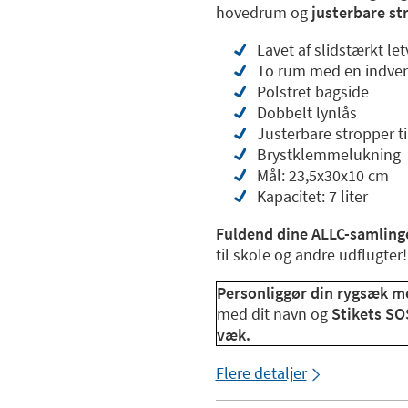
hovedrum og
justerbare st
Lavet af slidstærkt le
To rum med en indven
Polstret bagside
Dobbelt lynlås
Justerbare stropper ti
Brystklemmelukning
Mål: 23,5x30x10 cm
Kapacitet: 7 liter
Fuldend dine ALLC-samlin
til skole og andre udflugter
Personliggør din rygsæk 
med dit navn og
Stikets SOS
væk.
Flere detaljer