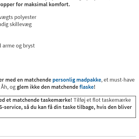
ropper for maksimal komfort.
tvægts polyester
dig skillevæg
l arme og bryst
ger med en matchende
personlig madpakke
, et must-have
! Åh, og
glem ikke den matchende
flaske
!
med et matchende taskemærke!
Tilføj et flot taskemærke
-service, så du kan få din taske tilbage, hvis den bliver