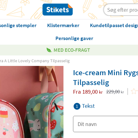
sonlige stempler
Klistermærker
Kundetilpasset desig
Personlige gaver
MED ECO-FRAGT
ra A Little Lovely Company Tilpasselig
Ice-cream Mini Ryg
Tilpasselig
Fra
189,00
229,00
kr
kr
Tekst
1