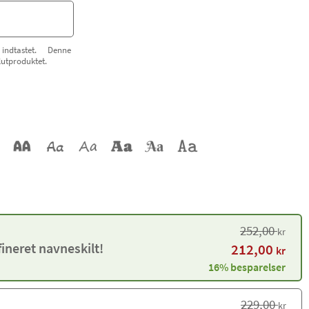
indtastet. Denne
lutproduktet.
252,00
kr
ineret navneskilt!
212,00
kr
16% besparelser
229,00
kr