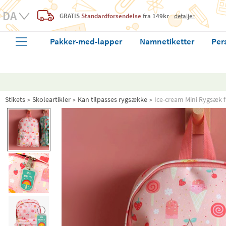
GRATIS
Standardforsendelse
fra 149kr
detaljer
Pakker-med-lapper
Namnetiketter
Per
Stikets
Skoleartikler
Kan tilpasses rygsække
Ice-cream Mini Rygsæk f