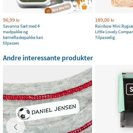
96,99
189,00
kr
kr
Savanna Sæt med 4
Rainbow Mini Rygsæ
madpakke og
Little Lovely Compa
børneflaskepakke kan
Tilpasselig
tilpasses
Andre interessante produkter