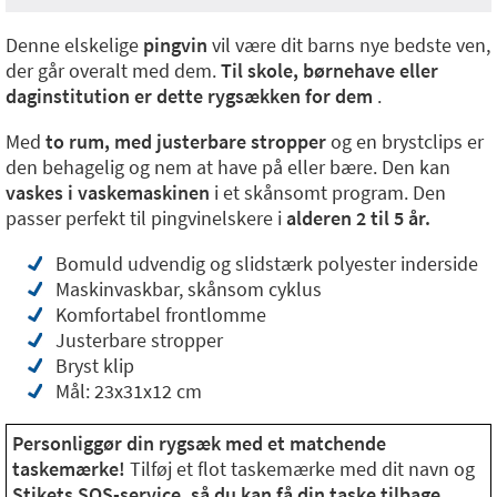
Denne elskelige
pingvin
vil være dit barns nye bedste ven,
der går overalt med dem.
Til skole, børnehave eller
daginstitution er dette rygsækken for dem
.
Med
to rum, med justerbare stropper
og en brystclips er
den behagelig og nem at have på eller bære. Den kan
vaskes i vaskemaskinen
i et skånsomt program. Den
passer perfekt til pingvinelskere i
alderen 2 til 5 år.
Bomuld udvendig og slidstærk polyester inderside
Maskinvaskbar, skånsom cyklus
Komfortabel frontlomme
Justerbare stropper
Bryst klip
Mål: 23x31x12 cm
Personliggør din rygsæk med et matchende
taskemærke!
Tilføj et flot taskemærke med dit navn og
Stikets SOS-service, så du kan få din taske tilbage,