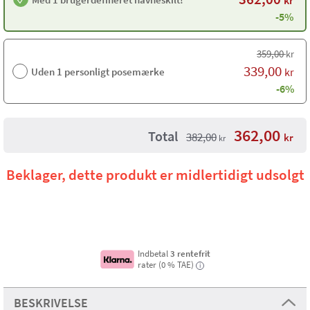
kr
-5%
359,00
kr
339,00
Uden 1 personligt posemærke
kr
-6%
362,00
Total
382,00
kr
kr
Beklager, dette produkt er midlertidigt udsolgt
Indbetal
3 rentefrit
rater (0 % TAE)
i
BESKRIVELSE