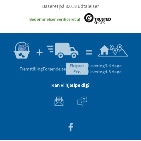
Baseret på 8.018 udtalelser
Bedømmelser verificeret af
ekspres
Levering
3-4 dage
Fremstilling
Forsendelse
eco
Levering
4-5 dage
Kan vi hjælpe dig?