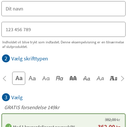
Indholdet vil blive trykt som indtastet. Denne eksempelvisning er en tilnærmelse
af slutproduktet.
2
Vælg skrifttypen
3
Vælg
GRATIS forsendelse 149kr
382,00
kr
362,00
Med 1 brugerdefineret navneskilt!