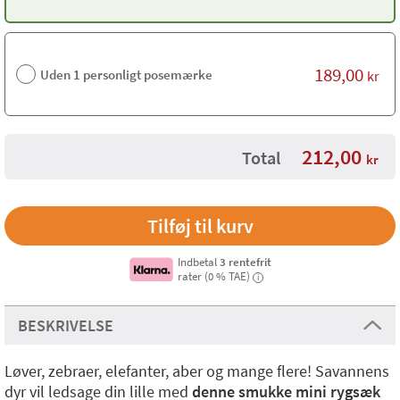
189,00
Uden 1 personligt posemærke
kr
212,00
Total
kr
Indbetal
3 rentefrit
rater (0 % TAE)
i
BESKRIVELSE
Løver, zebraer, elefanter, aber og mange flere! Savannens
dyr vil ledsage din lille med
denne smukke mini rygsæk