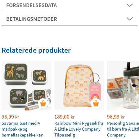
FORSENDELSESDATA
BETALINGSMETODER
Relaterede produkter
96,99
189,00
96,99
kr
kr
kr
Savanna Sæt med 4
Rainbow Mini Rygsæk fra
Personlig Savan
madpakke og
A Little Lovely Company
til børn fra A Lit
børneflaskepakke kan
Tilpasselig
Company