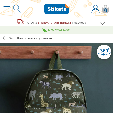
0
GRATIS
STANDARDFORSENDELSE
FRA 149KR
MED ECO-FRAGT
Gå til Kan tilpasses rygsække