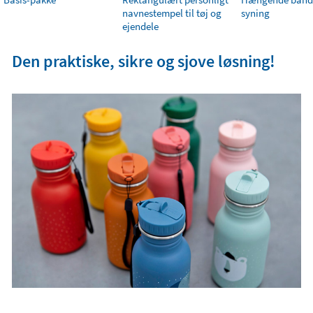
navnestempel til tøj og
syning
ejendele
Den praktiske, sikre og sjove løsning!