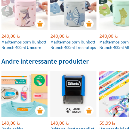
249,00
249,00
249,00
kr
kr
kr
Madtermos børn Runbott
Madtermos børn Runbott
Madtermos børn
Brunch 400ml Unicorn
Brunch 400ml Triceratops
Brunch 400ml Al
Andre interessante produkter
149,00
149,00
59,99
kr
kr
kr
Basis-pakke
Rektangulært personligt
Hængende bånd