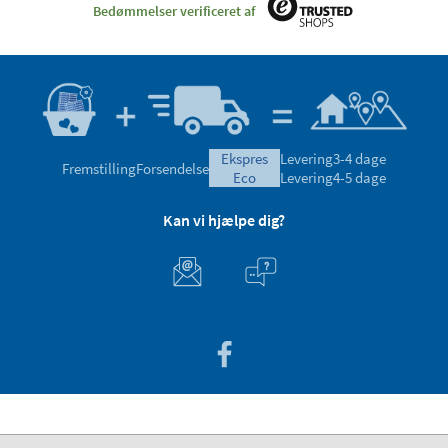
Bedømmelser verificeret af
ekspres
Levering
3-4 dage
Fremstilling
Forsendelse
eco
Levering
4-5 dage
Kan vi hjælpe dig?