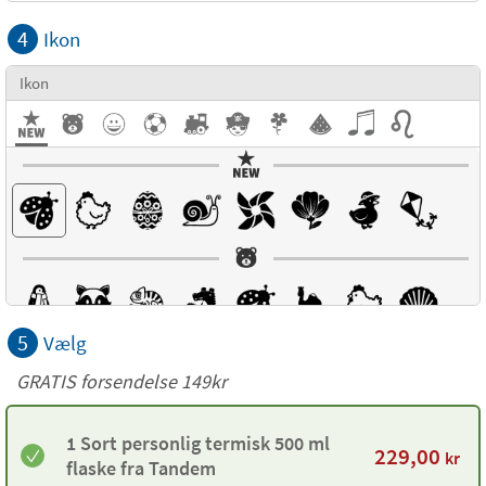
4
Ikon
Ikon
5
Vælg
GRATIS forsendelse 149kr
1 Sort personlig termisk 500 ml
229,00
kr
flaske fra Tandem