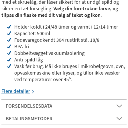
med et skruelåg, der låser sikkert for at undgå spild og
sikrer en tæt forsegling.
Vælg din foretrukne farve, og
tilpas din flaske med dit valg af tekst og ikon
.
Holder koldt i 24/48 timer og varmt i 12/14 timer
Kapacitet: 500ml
Fødevaregodkendt 304 rustfrit stål 18/8
BPA-fri
Dobbeltvægget vakuumisolering
Anti-spild låg
Vask før brug. Må ikke bruges i mikrobølgeovn, ovn,
opvaskemaskine eller fryser, og tilfør ikke væsker
ved temperaturer over 45º.
Flere detaljer
FORSENDELSESDATA
BETALINGSMETODER