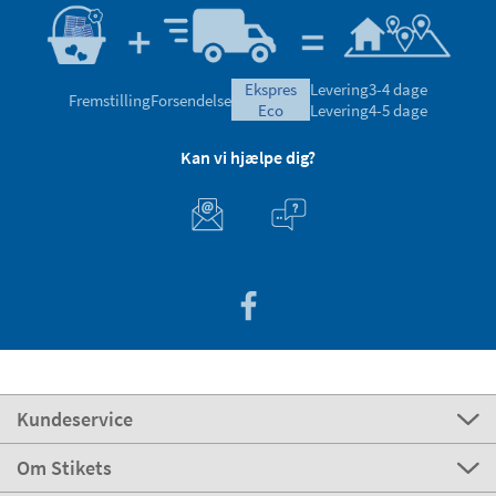
ekspres
Levering
3-4 dage
Fremstilling
Forsendelse
eco
Levering
4-5 dage
Kan vi hjælpe dig?
Kundeservice
Om Stikets