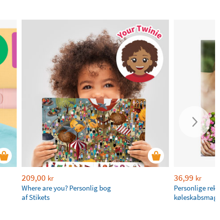
209,00
36,99
kr
kr
Where are you? Personlig bog
Personlige rek
af Stikets
køleskabsmagn