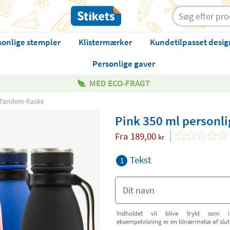
sonlige stempler
Klistermærker
Kundetilpasset desig
Personlige gaver
MED ECO-FRAGT
 Tandem-flaske
Pink 350 ml personl
Fra
189,00
kr
Tekst
1
Indholdet vil blive trykt som in
eksempelvisning er en tilnærmelse af slu