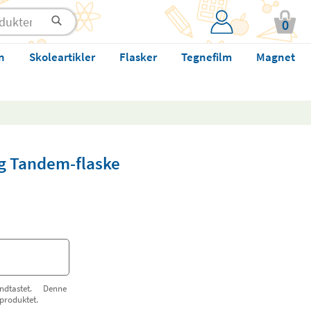
0
n
Skoleartikler
Flasker
Tegnefilm
Magnet
ig Tandem-flaske
dtastet. Denne
tproduktet.