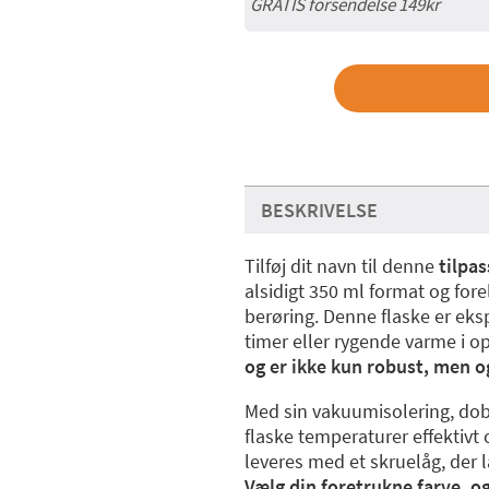
GRATIS forsendelse 149kr
BESKRIVELSE
Tilføj dit navn til denne
tilpa
alsidigt 350 ml format og fore
berøring. Denne flaske er eksp
timer eller rygende varme i op 
og er ikke kun robust, men o
Med sin vakuumisolering, do
flaske temperaturer effektivt 
leveres med et skruelåg, der l
Vælg din foretrukne farve, og