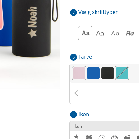
Vælg skrifttypen
2
Farve
3
Ikon
4
Ikon