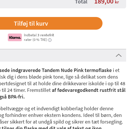
189,00
Total
kr
Indbetal
3 rentefrit
rater (0 % TAE)
i
ssede indgraverede Tandem Nude Pink termoflaske
i et
lsk dig i dens bløde pink tone, lige så delikat som dens
ertdesignet til at holde dine drikkevarer iskolde i op til 48
til 24 timer. Fremstillet
af fødevaregodkendt rustfrit stål
gså BPA-fri.
bbeltvægge og et indvendigt kobberlag holder denne
og forhindrer enhver ekstern kondens. Ideel til børn, den
åser sikkert for at undgå spild og sikrer en tæt forsegling.
 tilpas din flaske med dit valg af tekst og ikon
.