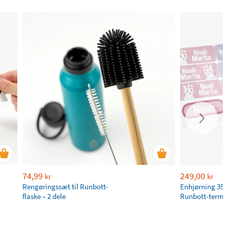
74,99
249,00
kr
kr
Rengøringssæt til Runbott-
Enhjørning 350
flaske – 2 dele
Runbott-termo