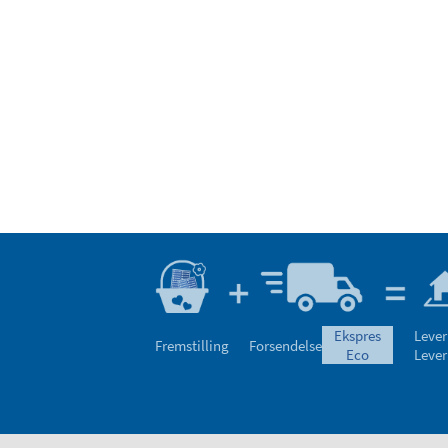
ekspres
Lever
Fremstilling
Forsendelse
eco
Lever