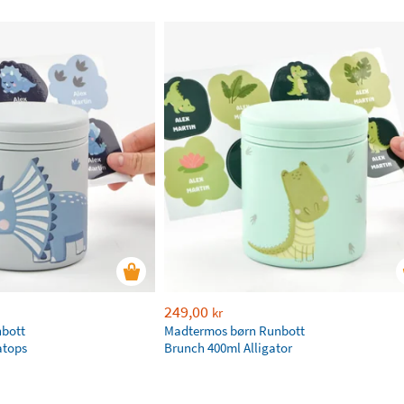
249,00
kr
bott
Madtermos børn Runbott
atops
Brunch 400ml Alligator