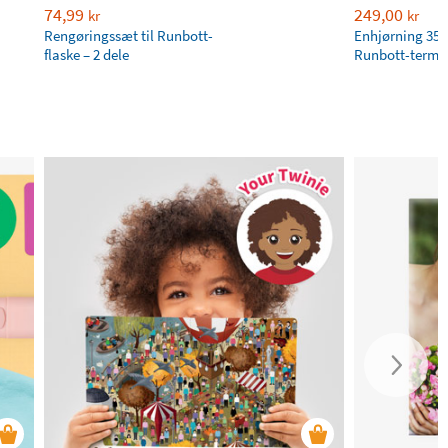
74,99
249,00
kr
kr
Rengøringssæt til Runbott-
Enhjørning 350
flaske – 2 dele
Runbott-termo