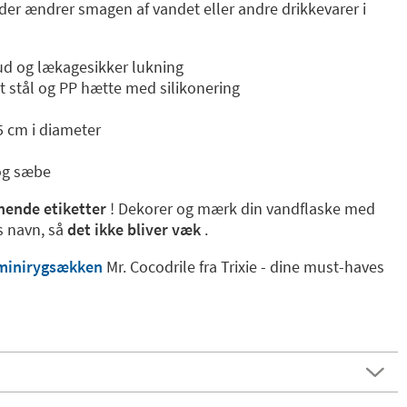
, der ændrer smagen af vandet eller andre drikkevarer i
ud og lækagesikker lukning
rit stål og PP hætte med silikonering
5 cm i diameter
og sæbe
hende etiketter
! Dekorer og mærk din vandflaske med
s navn, så
det ikke bliver væk
.
minirygsækken
Mr. Cocodrile fra Trixie - dine must-haves