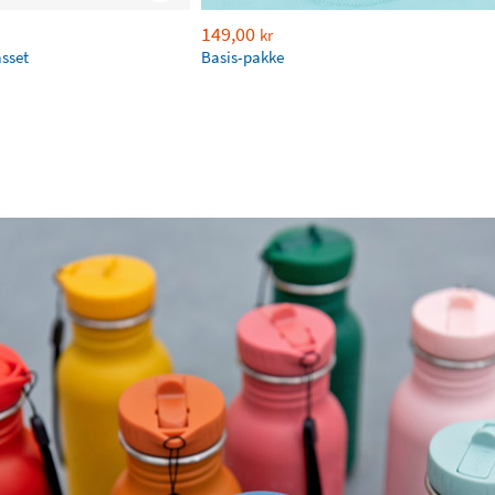
149,00
kr
asset
Basis-pakke