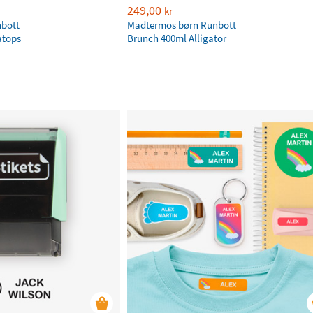
249,00
kr
bott
Madtermos børn Runbott
atops
Brunch 400ml Alligator