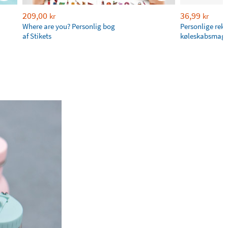
209,00
36,99
kr
kr
Where are you? Personlig bog
Personlige rek
af Stikets
køleskabsmagn