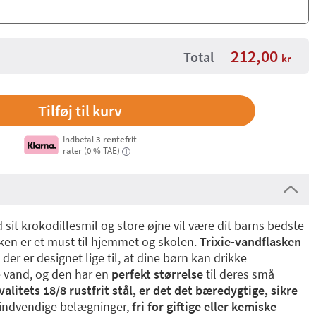
212,00
Total
kr
Indbetal
3 rentefrit
rater (0 % TAE)
i
sit krokodillesmil og store øjne vil være dit barns bedste
asken er et must til hjemmet og skolen.
Trixie-vandflasken
 der er designet lige til, at dine børn kan drikke
e vand, og den har en
perfekt størrelse
til deres små
valitets 18/8 rustfrit stål, er det det bæredygtige, sikre
ndvendige belægninger,
fri for giftige eller kemiske