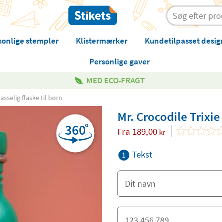
sonlige stempler
Klistermærker
Kundetilpasset desig
Personlige gaver
MED ECO-FRAGT
passelig flaske til børn
Mr. Crocodile Trixie 
Fra
189,00
kr
Tekst
1