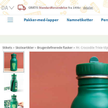
GRATIS
Standardforsendelse
fra 149kr
detaljer
Pakker-med-lapper
Namnetiketter
Per
Stikets
Skoleartikler
Brugerdefinerede flasker
Mr. Crocodile Trixie til