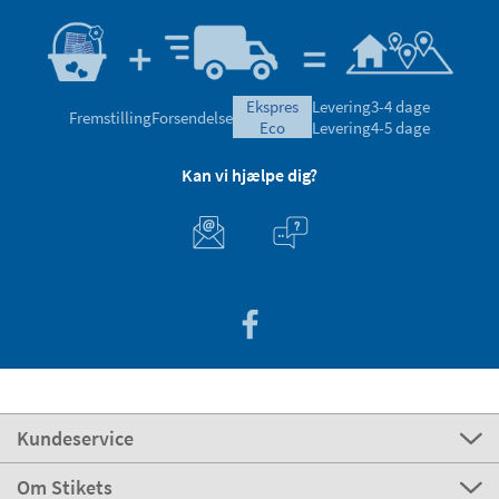
ekspres
Levering
3-4 dage
Fremstilling
Forsendelse
eco
Levering
4-5 dage
Kan vi hjælpe dig?
Kundeservice
Om Stikets