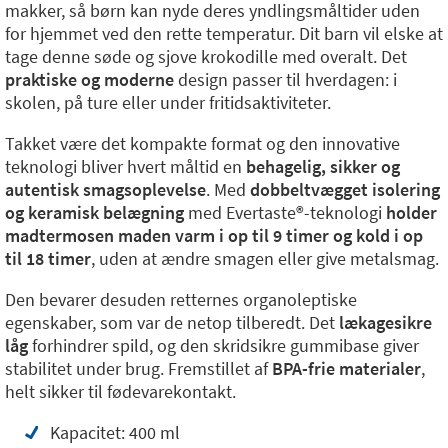
makker, så børn kan nyde deres yndlingsmåltider uden
for hjemmet ved den rette temperatur. Dit barn vil elske at
tage denne søde og sjove krokodille med overalt. Det
praktiske og moderne
design passer til hverdagen: i
skolen, på ture eller under fritidsaktiviteter.
Takket være det kompakte format og den innovative
teknologi bliver hvert måltid en
behagelig, sikker og
autentisk smagsoplevelse
. Med
dobbeltvægget isolering
og keramisk belægning
med Evertaste®-teknologi
holder
madtermosen maden varm i op til 9 timer og kold i op
til 18 timer
, uden at ændre smagen eller give metalsmag.
Den bevarer desuden retternes organoleptiske
egenskaber, som var de netop tilberedt. Det
lækagesikre
låg
forhindrer spild, og den skridsikre gummibase giver
stabilitet under brug. Fremstillet af
BPA-frie materialer
,
helt sikker til fødevarekontakt.
Kapacitet: 400 ml