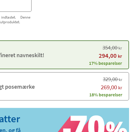
indtastet. Denne
lutproduktet.
354,00
kr
ineret navneskilt!
294,00
kr
17% besparelser
329,00
kr
igt posemærke
269,00
kr
18% besparelser
en, og få