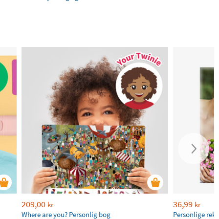
209,00
36,99
kr
kr
Where are you? Personlig bog
Personlige rek