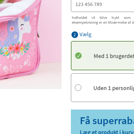
Indholdet vil blive trykt som 
eksempelvisning er en tilnærmelse af s
Vælg
2
Med 1 brugerdef
Uden 1 personl
Læg et produkt i kurv