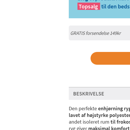
Topsalg
til den beds
GRATIS forsendelse 149kr
BESKRIVELSE
Den perfekte
enhjørning r
lavet af højstyrke polyeste
andet isoleret rum
til froko
ryg giver
maksimal komfort