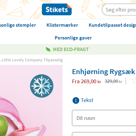
sonlige stempler
Klistermærker
Kundetilpasset desig
Personlige gaver
MED ECO-FRAGT
 Little Lovely Company Tilpasselig
Enhjørning Rygsæk f
Fra
269,00
329,00
kr
kr
Tekst
1