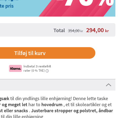
te pris
294,00
Total
354,00
kr
kr
Indbetal
3 rentefrit
rater (0 % TAE)
i
ygsæk
til din yndlings lille enhjørning! Denne lette taske
r og meget let
har to
hovedrum
, et til skoleartikler og et
st eller snacks
.
Justerbare stropper og polstret, åndbar
til din lille enhjørning