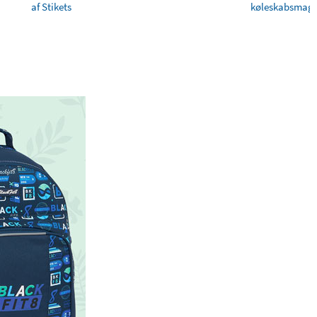
af Stikets
køleskabsmagn