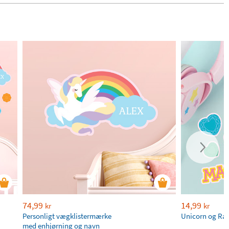
74,99
14,99
kr
kr
Personligt vægklistermærke
Unicorn og Rai
med enhjørning og navn