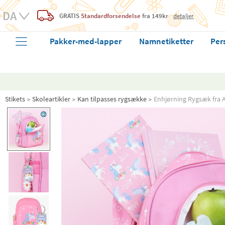
GRATIS
Standardforsendelse
fra 149kr
detaljer
Pakker-med-lapper
Namnetiketter
Per
Stikets
Skoleartikler
Kan tilpasses rygsække
Enhjørning Rygsæk fra A